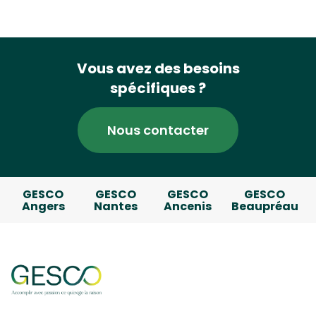
Vous avez des besoins
spécifiques ?
Nous contacter
GESCO
GESCO
GESCO
GESCO
Angers
Nantes
Ancenis
Beaupréau