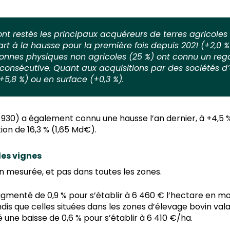
nt restés les principaux acquéreurs de terres agricoles
epart à la hausse pour la première fois depuis 2021 (+2,
rsonnes physiques non agricoles (25 %) ont connu un reg
consécutive. Quant aux acquisitions par des sociétés d’e
5,8 %) ou en surface (+0,3 %).
 930) a également connu une hausse l’an dernier, à +4,5 %.
on de 16,3 % (1,65 Md€).
les vignes
n mesurée, et pas dans toutes les zones.
a augmenté de 0,9 % pour s’établir à 6 460 € l’hectare en 
ndis que celles situées dans les zones d’élevage bovin va
 une baisse de 0,6 % pour s’établir à 6 410 €/ha.