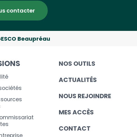
us contacter
ESCO Beaupréau
SIONS
NOS OUTILS
ité
ACTUALITÉS
 sociétés
NOUS REJOINDRE
ssources
s
MES ACCÈS
commissariat
tes
CONTACT
ntreprise