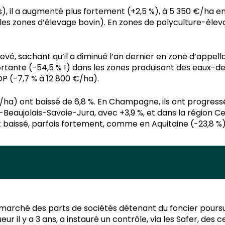
), il a augmenté plus fortement (+2,5 %), à 5 350 €/ha e
 les zones d’élevage bovin). En zones de polyculture-élev
evé, sachant qu’il a diminué l’an dernier en zone d’appel
tante (-54,5 % !) dans les zones produisant des eaux-d
OP (-7,7 % à 12 800 €/ha).
ha) ont baissé de 6,8 %. En Champagne, ils ont progressé
aujolais-Savoie-Jura, avec +3,9 %, et dans la région Cen
nt baissé, parfois fortement, comme en Aquitaine (-23,8 %)
marché des parts de sociétés détenant du foncier poursuit
r il y a 3 ans, a instauré un contrôle, via les Safer, des