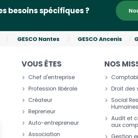
s besoins spécifiques ?
No
GESCO Nantes
GESCO Ancenis
G
VOUS ÊTES
NOS MIS
Chef d'entreprise
Comptabil
Profession libérale
Droit des
Créateur
Social Re
Humaine
Repreneur
Audit et 
Auto-entrepreneur
aux comp
Association
Gestion e