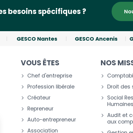
s besoins spécifiques ?
No
GESCO Nantes
GESCO Ancenis
G
VOUS ÊTES
NOS MIS
Chef d'entreprise
Comptabil
Profession libérale
Droit des
Créateur
Social Re
Humaine
Repreneur
Audit et 
Auto-entrepreneur
aux comp
Association
Gestion e