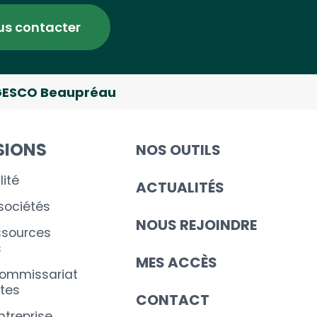
us contacter
ESCO Beaupréau
SIONS
NOS OUTILS
ité
ACTUALITÉS
 sociétés
NOUS REJOINDRE
ssources
s
MES ACCÈS
commissariat
tes
CONTACT
ntreprise