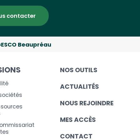
us contacter
ESCO Beaupréau
SIONS
NOS OUTILS
ité
ACTUALITÉS
 sociétés
NOUS REJOINDRE
ssources
s
MES ACCÈS
commissariat
tes
CONTACT