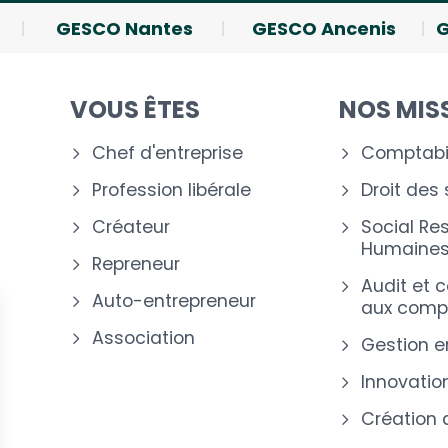
GESCO Nantes
GESCO Ancenis
G
VOUS ÊTES
NOS MIS
Chef d'entreprise
Comptabil
Profession libérale
Droit des
Créateur
Social Re
Humaine
Repreneur
Audit et 
Auto-entrepreneur
aux comp
Association
Gestion e
Innovation
Création 