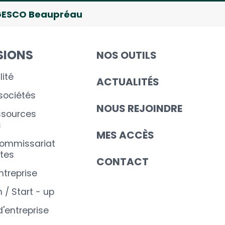
ESCO Beaupréau
SIONS
NOS OUTILS
ité
ACTUALITÉS
 sociétés
NOUS REJOINDRE
ssources
s
MES ACCÈS
commissariat
tes
CONTACT
ntreprise
 / Start - up
d'entreprise