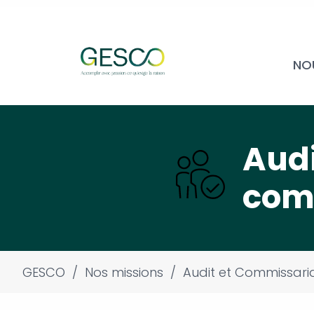
NO
Audi
com
GESCO
/
Nos missions
/
Audit et Commissari