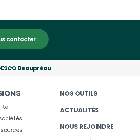
us contacter
ESCO Beaupréau
SIONS
NOS OUTILS
ité
ACTUALITÉS
 sociétés
NOUS REJOINDRE
ssources
s