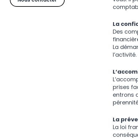
comptabl
La confi
Des compt
financièr
La démarc
l’activité.
L’accom
L’accomp
prises fa
entrons d
pérennité
La préve
La loi fr
conséquen