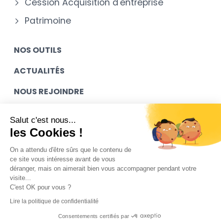
Cession Acquisition d'entreprise
Patrimoine
NOS OUTILS
ACTUALITÉS
NOUS REJOINDRE
MES ACCÈS
Salut c'est nous...
les Cookies !
CONTACT
On a attendu d'être sûrs que le contenu de
ce site vous intéresse avant de vous
déranger, mais on aimerait bien vous accompagner pendant votre
Mentions légales
visite...
C'est OK pour vous ?
Contact
Lire la politique de confidentialité
Plan du site
Consentements certifiés par