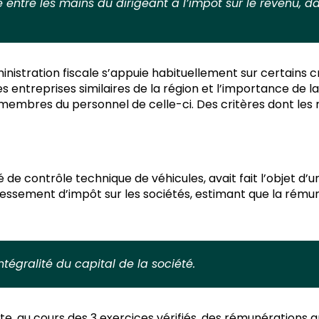
entre les mains du dirigeant à l’impôt sur le revenu, da
nistration fiscale s’appuie habituellement sur certains c
entreprises similaires de la région et l’importance de l
s membres du personnel de celle-ci. Des critères dont les
 de contrôle technique de véhicules, avait fait l’objet d’un
dressement d’impôt sur les sociétés, estimant que la rému
ntégralité du capital de la société.
e, au cours des 3 exercices vérifiés, des rémunérations 