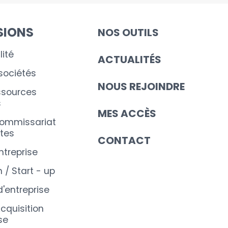
SIONS
NOS OUTILS
ité
ACTUALITÉS
 sociétés
NOUS REJOINDRE
ssources
s
MES ACCÈS
commissariat
tes
CONTACT
ntreprise
 / Start - up
d'entreprise
cquisition
se