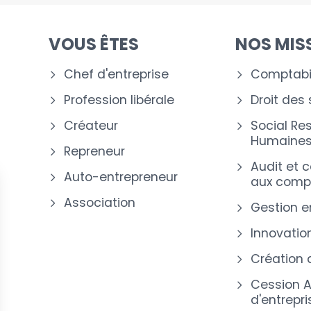
VOUS ÊTES
NOS MIS
Chef d'entreprise
Comptabil
Profession libérale
Droit des
Créateur
Social Re
Humaine
Repreneur
Audit et 
Auto-entrepreneur
aux comp
Association
Gestion e
Innovation
Création 
Cession A
d'entrepri