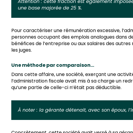
Attention :
cette fraction est également imposée 
une base majorée de 25 %.
Pour caractériser une rémunération excessive, l’admi
personnes occupant des emplois analogues dans des 
bénéfices de l’entreprise ou aux salaires des autre
les juges.
Une méthode par comparaison…
Dans cette affaire, une société, exerçant une activité
l’administration fiscale avait mis à sa charge un re
qu’une partie de celle-ci n’était pas déductible.
À noter :
la gérante détenait, avec son époux, l’i
Concrètement, cette société avait versé à sa gérant