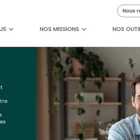
Nous r
US
NOS MISSIONS
NOS OUTI
et
tre
e
les
s