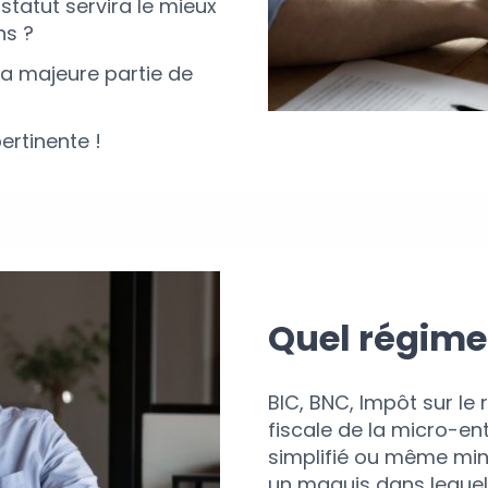
statut servira le mieux
ns ?
a majeure partie de
ertinente !
Quel régime 
BIC, BNC, Impôt sur le
fiscale de la micro-en
simplifié ou même mini
un maquis dans lequel i